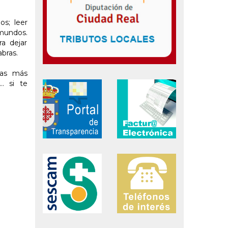
os; leer
 mundos.
a dejar
abras.
las más
… si te