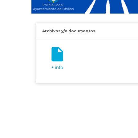
Archivos y/o documentos
insert_drive_file
+ info