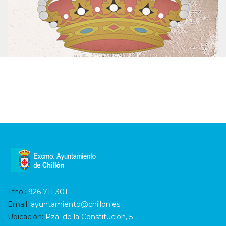
Tfno.:
926 711 301
Email:
ayuntamiento@chillon.es
Ubicación:
Pza. de la Constitución, 5