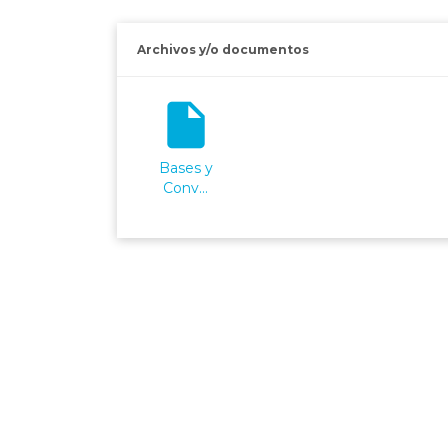
Archivos y/o documentos
insert_drive_file
Bases y
Conv...