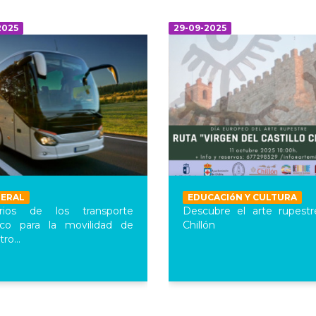
2025
29-09-2025
NERAL
EDUCACIóN Y CULTURA
arios de los transporte
Descubre el arte rupest
ico para la movilidad de
Chillón
ro...