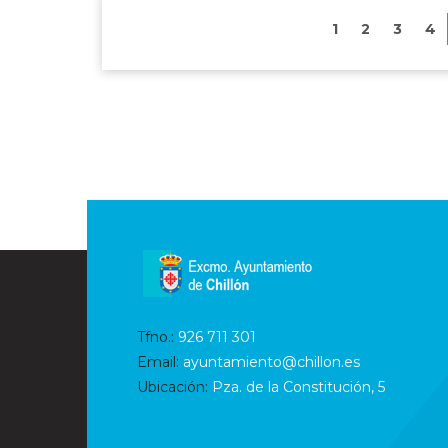
1
2
3
4
Tfno.:
926 711 301
Email:
ayuntamiento@chillon.es
Ubicación:
Pza. de la Constitución, 5