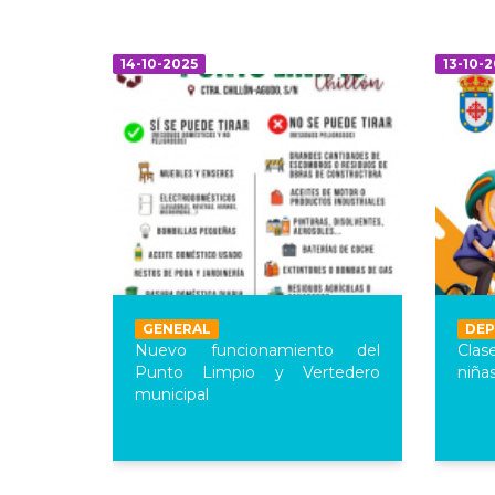
14-10-2025
13-10-
GENERAL
DE
Nuevo funcionamiento del
Clas
Punto Limpio y Vertedero
niña
municipal