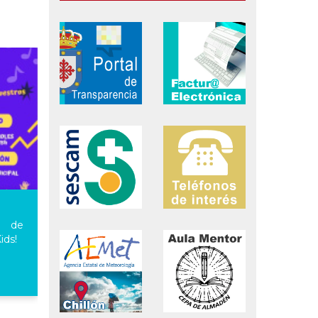
o de
ids!