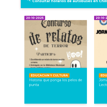
Consultar horarios de autobuses en Chil
20-10-2025
20-10-
EDUCACIóN Y CULTURA
EDU
Historia que ponga los pelos de
Jor
punta
Lect