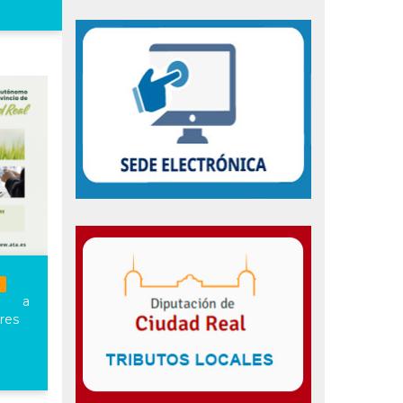
to a
res