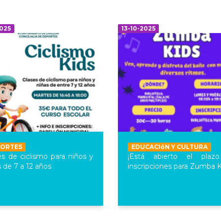
2025
13-10-2025
PORTES
EDUCACIóN Y CULTURA
es de ciclismo para niños y
¡Está abierto el plaz
s de 7 a 12 años
inscripciones para Zumba K