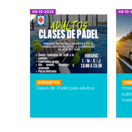
06-10-2025
06-10-
DEPORTES
GE
Clases de Pádel para adultos
Hor
públ
nuest