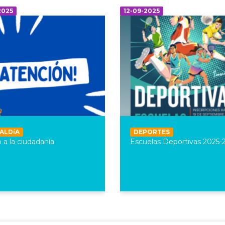
2025
12-09-2025
ALDíA
DEPORTES
o a la ciudadanía
Escuelas Deportivas 2025-