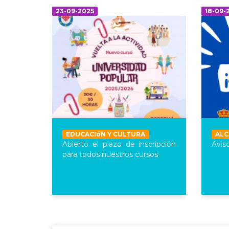
23-09-2025
18-09-
EDUCACIóN Y CULTURA
ALC
Abierto el plazo de inscripción
Avis
para todos nuestros cursos