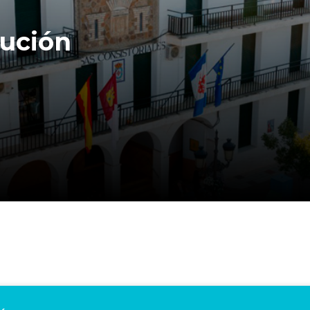
 de San
anto