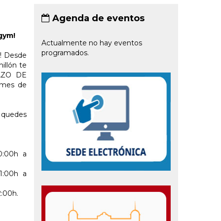
Agenda de eventos
agym!
Actualmente no hay eventos
programados.
o! Desde
illón te
AZO DE
 mes de
e quedes
0:00h a
1:00h a
2:00h.