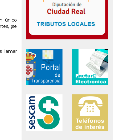
un único
tes, ¡se
s llamar